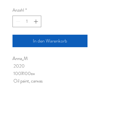
Anzahl
*
In den Warenkorb
Anna_M
2020
100Х100см
Oil paint, canvas
© Leine Art GmbH, Hamburger
Allee 42, 30161 Hannover
Tel.:
+491623253396