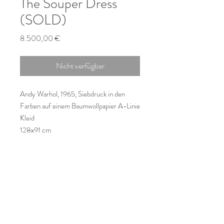
The Souper Dress
(SOLD)
Preis
8.500,00 €
Nicht verfügbar
Andy Warhol, 1965, Siebdruck in den
Farben auf einem Baumwollpapier A-Linie
Kleid
128x91 cm
© Leine Art GmbH, Hamburger
Allee 42, 30161 Hannover
Tel.:
+491623253396
E-mail:
info@leine-art.de