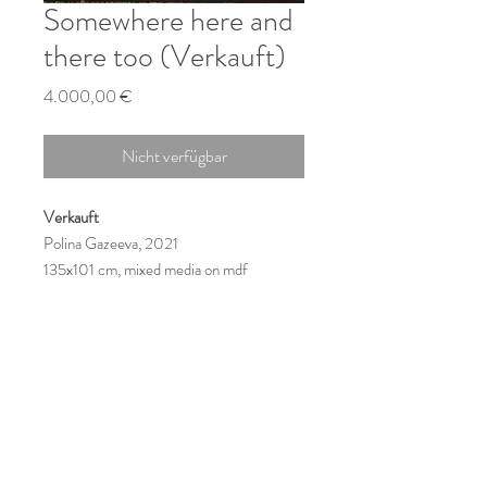
Somewhere here and
there too (Verkauft)
Preis
4.000,00 €
Nicht verfügbar
Verkauft
Polina Gazeeva, 2021
135x101 cm, mixed media on mdf
© Leine Art GmbH, Hamburger
Allee 42, 30161 Hannover
Tel.:
+491623253396
E-mail:
info@leine-art.de