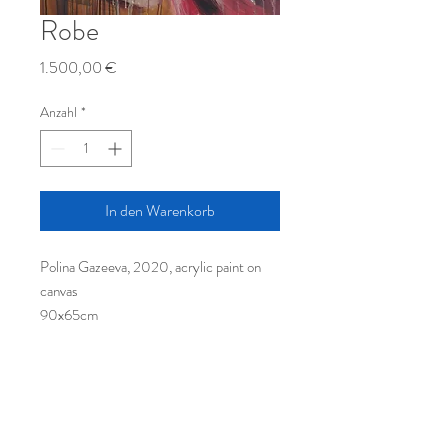
Robe
Preis
1.500,00 €
Anzahl
*
In den Warenkorb
Polina Gazeeva, 2020, acrylic paint on
canvas
90x65cm
© Leine Art GmbH, Hamburger