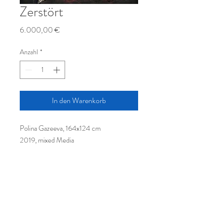
Zerstört
Preis
6.000,00 €
Anzahl
*
In den Warenkorb
Polina Gazeeva, 164x124 cm
2019, mixed Media
© Leine Art GmbH, Hamburger
Allee 42, 30161 Hannover
Tel.:
+491623253396